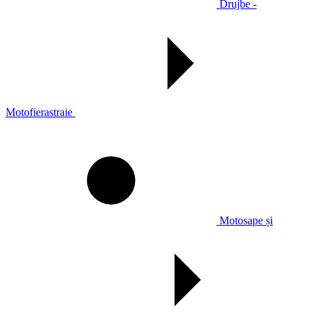
Drujbe -
Motofierastraie
Motosape și