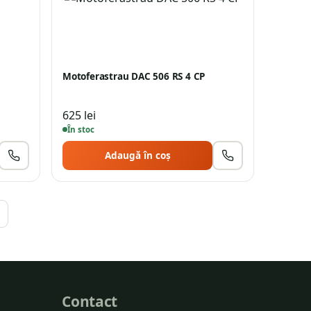
Motoferastrau DAC 506 RS 4 CP
625
lei
În stoc
Adaugă în coș
Contact