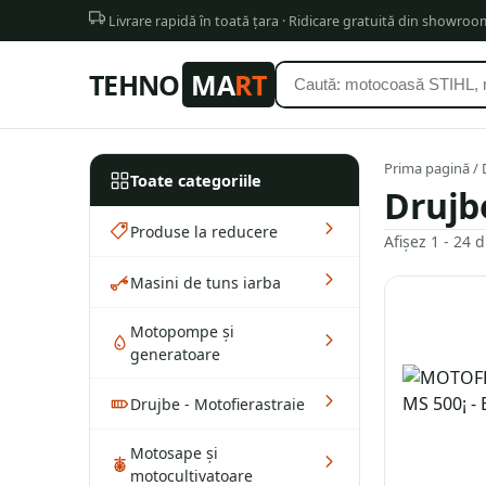
Livrare rapidă în toată țara · Ridicare gratuită din showro
TEHNO
MA
RT
Prima pagină
/ 
Toate categoriile
Drujbe
Produse la reducere
Produs
Afișez 1 - 24 
Masini de tuns iarba
Motopompe și
generatoare
Drujbe - Motofierastraie
Motosape și
motocultivatoare