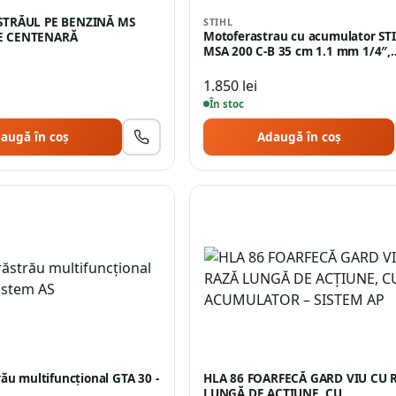
TRĂUL PE BENZINĂ MS
STIHL
Motoferastrau cu acumulator ST
ŢIE CENTENARĂ
MSA 200 C-B 35 cm 1.1 mm 1/4″,
1.850
lei
În stoc
augă în coș
Adaugă în coș
ău multifuncţional GTA 30 -
HLA 86 FOARFECĂ GARD VIU CU 
LUNGĂ DE ACŢIUNE, CU