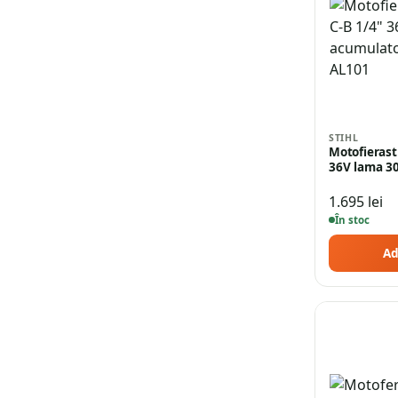
STIHL
Motofierast
36V lama 3
1.695
lei
În stoc
Ad