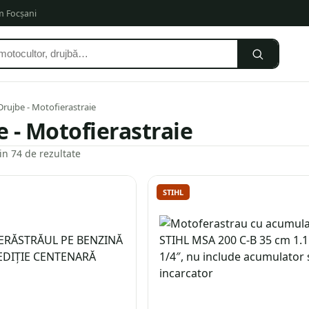
om Focșani
Drujbe - Motofierastraie
 - Motofierastraie
e
Sortat
din 74 de rezultate
după
cele
STIHL
mai
recente