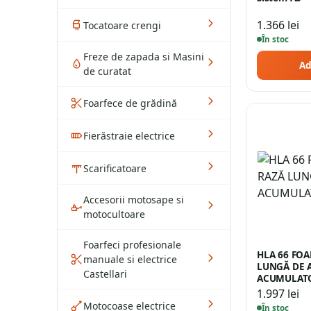
1.366
lei
Tocatoare crengi
În stoc
Freze de zapada si Masini
Ad
de curatat
Foarfece de grădină
Fierăstraie electrice
Scarificatoare
Accesorii motosape si
motocultoare
Foarfeci profesionale
HLA 66 FOA
manuale si electrice
LUNGĂ DE 
Castellari
ACUMULAT
1.997
lei
Motocoase electrice
În stoc