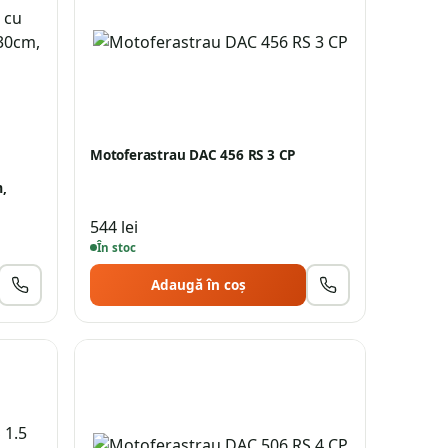
Motoferastrau DAC 456 RS 3 CP
,
544
lei
În stoc
Adaugă în coș