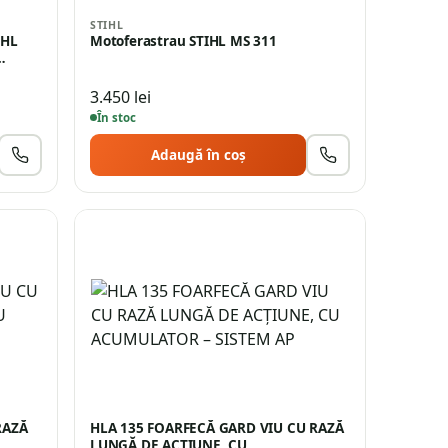
STIHL
IHL
Motoferastrau STIHL MS 311
…
3.450
lei
În stoc
Adaugă în coș
RAZĂ
HLA 135 FOARFECĂ GARD VIU CU RAZĂ
LUNGĂ DE ACŢIUNE, CU