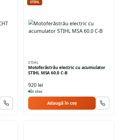
STIHL
STIHL
Motoferăstrău electric cu acumulator
STIHL MSA 60.0 C-B
920
lei
În stoc
Adaugă în coș