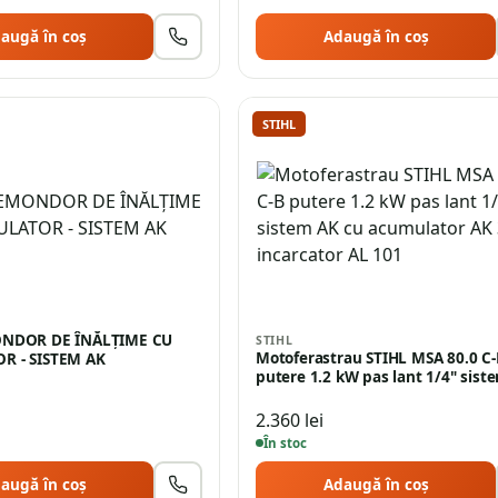
augă în coș
Adaugă în coș
STIHL
ONDOR DE ÎNĂLȚIME CU
STIHL
Motoferastrau STIHL MSA 80.0 C-
R - SISTEM AK
putere 1.2 kW pas lant 1/4" sis
2.360
lei
În stoc
augă în coș
Adaugă în coș