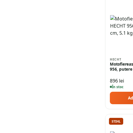
HECHT
Motofierea
956, putere
896
lei
În stoc
Ad
STIHL