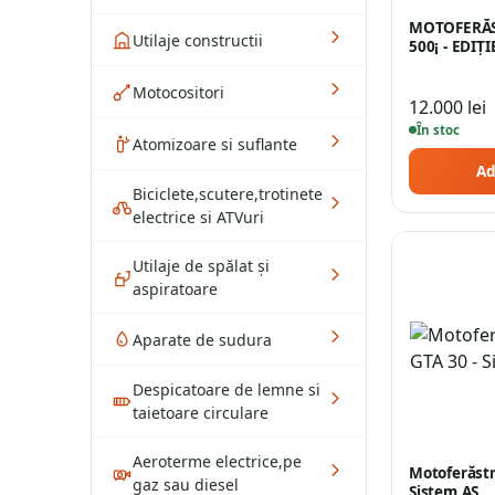
MOTOFERĂS
Utilaje constructii
500¡ - EDI
Motocositori
12.000
lei
În stoc
Atomizoare si suflante
Ad
Biciclete,scutere,trotinete
electrice si ATVuri
Utilaje de spălat și
aspiratoare
Aparate de sudura
Despicatoare de lemne si
taietoare circulare
Aeroterme electrice,pe
Motoferăstr
gaz sau diesel
Sistem AS