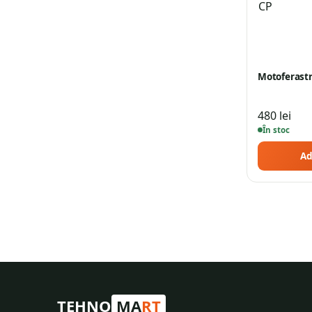
Motoferastr
480
lei
În stoc
Ad
TEHNO
MA
RT