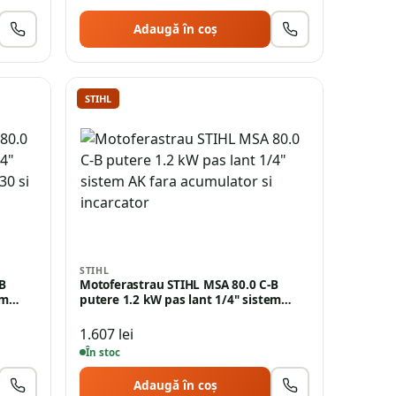
Adaugă în coș
STIHL
STIHL
B
Motoferastrau STIHL MSA 80.0 C-B
tem…
putere 1.2 kW pas lant 1/4" sistem…
1.607
lei
În stoc
Adaugă în coș