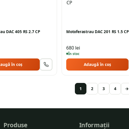
au DAC 405 RS 2.7 CP
Motoferastrau DAC 201 RS 1.5 CP
680
lei
În stoc
augă în coș
Adaugă în coș
1
2
3
4
→
Produse
Informații