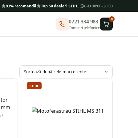
93% recomandă
Top 50 dealeri STIHL
L–D 08:00–20:00
0
0721 334 983
Comenzi telefonice
STIHL