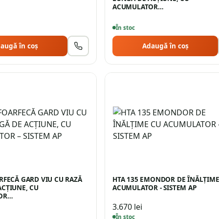
ACUMULATOR…
În stoc
augă în coș
Adaugă în coș
RFECĂ GARD VIU CU RAZĂ
HTA 135 EMONDOR DE ÎNĂLȚIME
ACŢIUNE, CU
ACUMULATOR - SISTEM AP
OR…
3.670
lei
În stoc