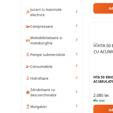
Ad
Jucarii si masinute
electrice
Compresoare
Motodebitatoare și
motoburghie
Pompe submersibile
Consumabile
HTA 50 EM
Hidrofoare
ACUMULATO
Zdrobitoare cu
desciorchinator
2.085
lei
În stoc
Mulgatori
Ad