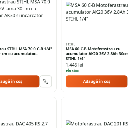
STIHL
rau STIHL MSA 70.0 C-B 1/4"
MSA 60 C-B Motoferastrau cu
0 cm cu acumulator…
acumulator AK20 36V 2.8Ah 30cm
STIHL 1/4"
1.445
lei
În stoc
augă în coș
Adaugă în coș