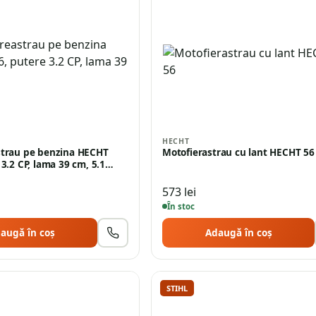
HECHT
strau pe benzina HECHT
Motofierastrau cu lant HECHT 56
 3.2 CP, lama 39 cm, 5.1…
573
lei
În stoc
augă în coș
Adaugă în coș
STIHL