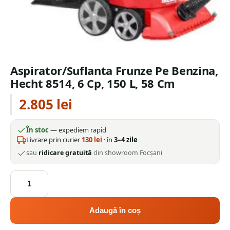
Aspirator/Suflanta Frunze Pe Benzina,
Hecht 8514, 6 Cp, 150 L, 58 Cm
2.805
lei
În stoc
— expediem rapid
Livrare prin curier
130
lei
· în
3–4 zile
sau
ridicare gratuită
din showroom Focșani
Cantitate
Aspirator/Suflanta
Frunze
Pe
Adaugă în coș
Benzina,
Hecht