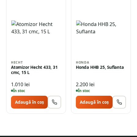
HECHT
HONDA
Atomizor Hecht 433, 31
Honda HHB 25, Suflanta
cmc, 15 L
1.010
lei
2.200
lei
În stoc
În stoc
Adaugă în coș
Adaugă în coș