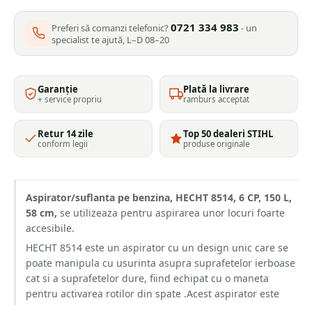
8514,
0721 334 983
6
Preferi să comanzi telefonic?
- un
specialist te ajută, L–D 08–20
Cp,
150
L,
58
Garanție
Plată la livrare
+ service propriu
ramburs acceptat
Cm
Retur 14 zile
Top 50 dealeri STIHL
conform legii
produse originale
Aspirator/suflanta pe benzina, HECHT 8514, 6 CP, 150 L,
58 cm,
se utilizeaza pentru aspirarea unor locuri foarte
accesibile.
HECHT 8514 este un aspirator cu un design unic care se
poate manipula cu usurinta asupra suprafetelor ierboase
cat si a suprafetelor dure, fiind echipat cu o maneta
pentru activarea rotilor din spate .Acest aspirator este
prevazut cu un motor in 4 timpi cu o capacitate cilindrica