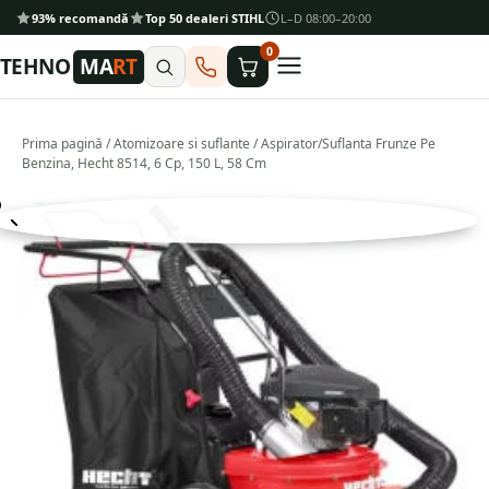
93% recomandă
Top 50 dealeri STIHL
L–D 08:00–20:00
0
TEHNO
MA
RT
Prima pagină
/
Atomizoare si suflante
/ Aspirator/Suflanta Frunze Pe
Benzina, Hecht 8514, 6 Cp, 150 L, 58 Cm