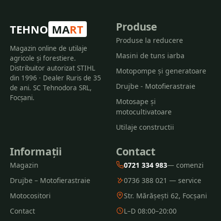
Produse
TEHNO
MA
RT
Produse la reducere
Magazin online de utilaje
Masini de tuns iarba
agricole și forestiere.
Distribuitor autorizat STIHL
Motopompe și generatoare
din 1996 · Dealer Ruris de 35
Drujbe - Motofierastraie
de ani. SC Tehnodora SRL,
Focșani.
Motosape și
motocultivatoare
Utilaje constructii
Informații
Contact
Magazin
0721 334 983
— comenzi
Drujbe – Motofierastraie
0736 388 021 — service
Motocositori
Str. Mărășești 62, Focșani
Contact
L–D 08:00–20:00