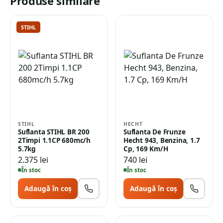
Produse similare
STIHL
STIHL
HECHT
Suflanta STIHL BR 200
Suflanta De Frunze
2Timpi 1.1CP 680mc/h
Hecht 943, Benzina, 1.7
5.7kg
Cp, 169 Km/H
2.375
lei
740
lei
În stoc
În stoc
Adaugă în coș
Adaugă în coș