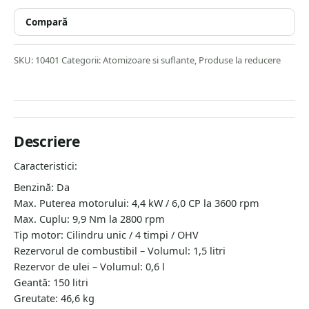
de 173 cmc si 6 CP. Turbuna de otel pozitionata pe
Compară
orizontala a facut crearea unei masini puternice dar in
acelasi timp usoare si eficiente. Aspiratorul are o duza
frontala cu latimea de lucru de 58 cm pentru a colecta
SKU:
10401
Categorii:
Atomizoare si suflante
,
Produse la reducere
rezidurile, fiind dotata cu o perie rotativa pentru
curatarea suprafetelor netede (podele sau alei pavate) si
o perie de sarma rotativa pentru curatarea gazonului,
aceste perii fiind prevazute cu o maneta pentru actionare
si schimbarea de directie a rotatiei.Aspiratorul este
Descriere
echipat cu un furtun auxiliar pentru suflarea sau
aspirarea gunoiului din locuri greu accesibile si un sac de
Caracteristici:
colectare a rezidurilor de 150l.
Benzină: Da
Max
.
Puterea motorului: 4,4 kW / 6,0 CP la 3600 rpm
Max
.
Cuplu: 9,9 Nm la 2800 rpm
Tip motor: Cilindru unic / 4 timpi / OHV
Rezervorul de combustibil – Volumul: 1,5 litri
Rezervor de ulei – Volumul: 0,6 l
Geantă: 150 litri
Greutate: 46,6 kg