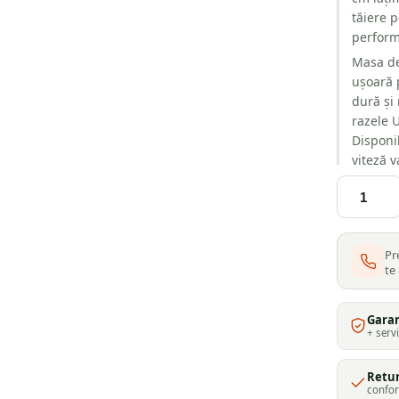
tăiere p
perform
Masa de
ușoară 
dură și
razele U
Disponib
viteză 
mașinil
Cantitate
de contr
Mașină
Astfel, 
de
gazon g
tuns
Pr
tăiere p
gazon
te
IZY
face per
Honda
sunt co
HRN536
pentru l
Gara
C
+ serv
bucura 
VYEA
Retur
confor