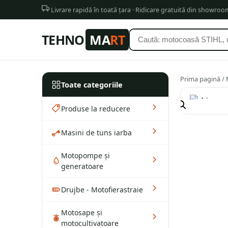
Livrare rapidă în toată țara · Ridicare gratuită din showro
TEHNO
MA
RT
Prima pagină
/
Toate categoriile
Produse la reducere
Masini de tuns iarba
Motopompe și
generatoare
Drujbe - Motofierastraie
Motosape și
motocultivatoare