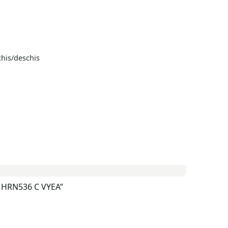
chis/deschis
da HRN536 C VYEA”