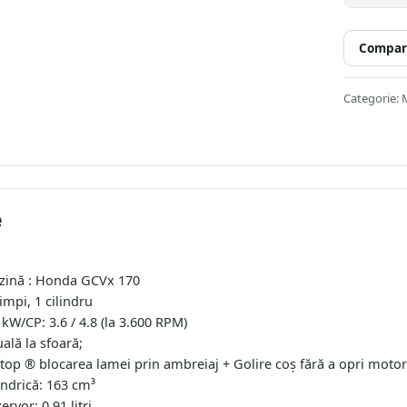
Compar
Categorie:
M
e
zină : Honda GCVx 170
impi, 1 cilindru
kW/CP: 3.6 / 4.8 (la 3.600 RPM)
ală la sfoară;
top ® blocarea lamei prin ambreiaj + Golire coş fără a opri motor
indrică: 163 cm³
ervor: 0,91 litri