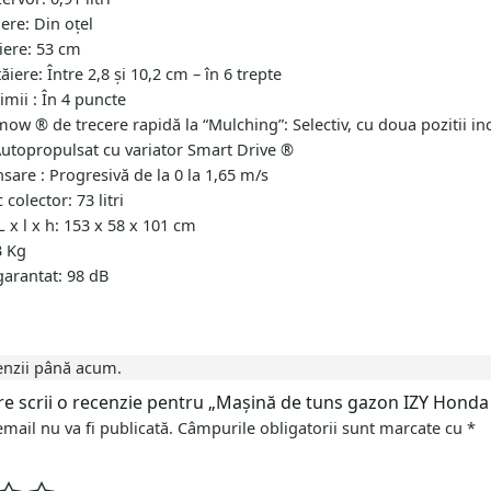
ere: Din oţel
iere: 53 cm
ăiere: Între 2,8 şi 10,2 cm – în 6 trepte
imii : În 4 puncte
ow ® de trecere rapidă la “Mulching”: Selectiv, cu doua pozitii in
Autopropulsat cu variator Smart Drive ®
sare : Progresivă de la 0 la 1,65 m/s
 colector: 73 litri
 x l x h: 153 x 58 x 101 cm
3 Kg
garantat: 98 dB
enzii până acum.
are scrii o recenzie pentru „Mașină de tuns gazon IZY Hon
mail nu va fi publicată.
Câmpurile obligatorii sunt marcate cu
*