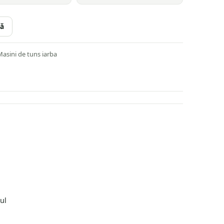
ă
asini de tuns iarba
ul