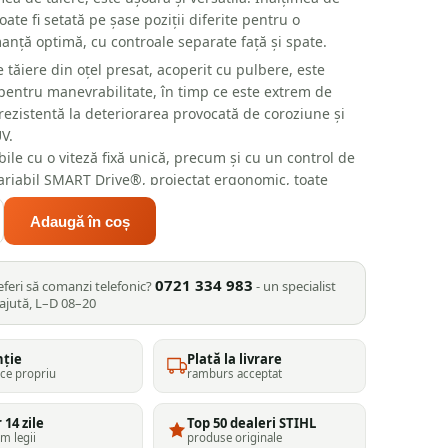
oate fi setată pe șase poziții diferite pentru o
anță optimă, cu controale separate față și spate.
 tăiere din oțel presat, acoperit cu pulbere, este
pentru manevrabilitate, în timp ce este extrem de
 rezistentă la deteriorarea provocată de coroziune și
V.
ile cu o viteză fixă unică, precum și cu un control de
variabil SMART Drive®, proiectat ergonomic, toate
e de tuns gazon din gama Izy sunt ușor de utilizat și
Adaugă în coș
olat.
ușoară, robustă si ușor de utilizat, Mașina de tuns
ama “IZY” Honda HRG 536 C8 VYEH, 53 cm lățimea de
0721 334 983
eferi să comanzi telefonic?
- un specialist
oate fi folosită în cele mai înguste spații, ceea ce o
 ajută, L–D 08–20
fectă pentru grădinile mici și mijlocii. Toate modelele
nstruite în conformitate cu standardele noastre exacte
ongevitate și fiabilitate, ceea ce înseamnă că vă puteți
nție
Plată la livrare
ice propriu
ramburs acceptat
folosindu-le pentru mult timp.
 14 zile
Top 50 dealeri STIHL
m legii
produse originale