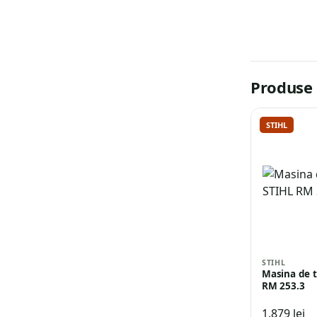
Produse 
STIHL
STIHL
Masina de t
RM 253.3
1.879
lei