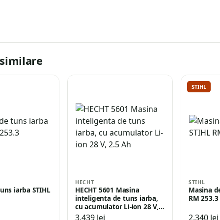
similare
STIHL
HECHT
STIHL
uns iarba STIHL
HECHT 5601 Masina
Masina de
inteligenta de tuns iarba,
RM 253.3
cu acumulator Li-ion 28 V,…
3.439
lei
2.340
lei