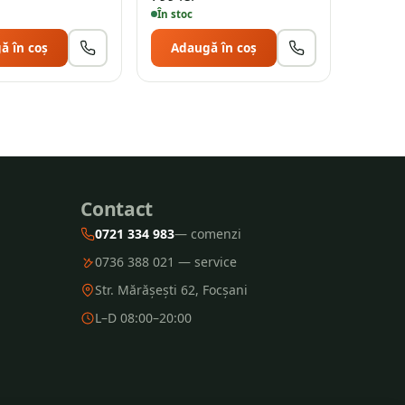
În stoc
ă în coș
Adaugă în coș
Contact
0721 334 983
— comenzi
0736 388 021 — service
Str. Mărășești 62, Focșani
L–D 08:00–20:00