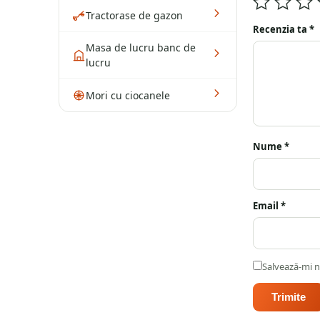
Tractorase de gazon
Recenzia ta
*
Masa de lucru banc de
lucru
Mori cu ciocanele
Nume
*
Email
*
Salvează-mi n