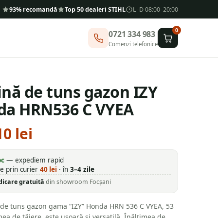
93% recomandă
Top 50 dealeri STIHL
L–D 08:00–20:00
0
0721 334 983
Comenzi telefonice
nă de tuns gazon IZY
da HRN536 C VYEA
10
lei
oc
— expediem rapid
re prin curier
40
lei
· în
3–4 zile
dicare gratuită
din showroom Focșani
de tuns gazon gama “IZY” Honda HRN 536 C VYEA, 53
ea de tăiere, este ușoară și versatilă. Înălțimea de