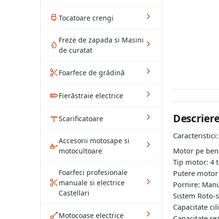
Tocatoare crengi
Freze de zapada si Masini
de curatat
Foarfece de grădină
Fierăstraie electrice
Descrier
Scarificatoare
Caracteristici:
Accesorii motosape si
Motor pe ben
motocultoare
Tip motor: 4 t
Foarfeci profesionale
Putere motor 
manuale si electrice
Pornire: Manu
Castellari
Sistem Roto-s
Capacitate cil
Motocoase electrice
Capacitate rez