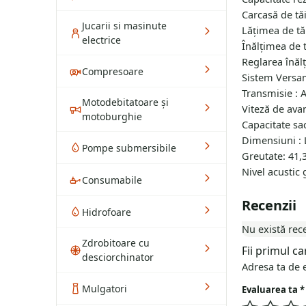
Carcasă de tăi
Jucarii si masinute
Lăţimea de tă
electrice
Înălţimea de t
Reglarea înălţ
Compresoare
Sistem Versam
Transmisie : 
Motodebitatoare și
Viteză de avan
motoburghie
Capacitate sac
Dimensiuni : L
Pompe submersibile
Greutate: 41,
Nivel acustic 
Consumabile
Recenzii
Hidrofoare
Nu există rec
Zdrobitoare cu
Fii primul c
desciorchinator
Adresa ta de e
Mulgatori
Evaluarea ta
*