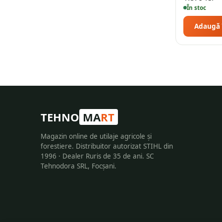
În stoc
Adaugă 
TEHNO
MA
RT
Magazin online de utilaje agricole și
forestiere. Distribuitor autorizat STIHL din
1996 · Dealer Ruris de 35 de ani. SC
Tehnodora SRL, Focșani.