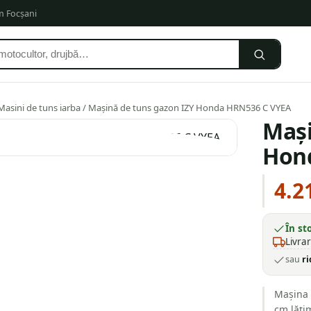
om Focșani
Masini de tuns iarba
/ Mașină de tuns gazon IZY Honda HRN536 C VYEA
Mași
Hon
4.2
În st
Livra
sau
ri
Mașina 
cm lățim