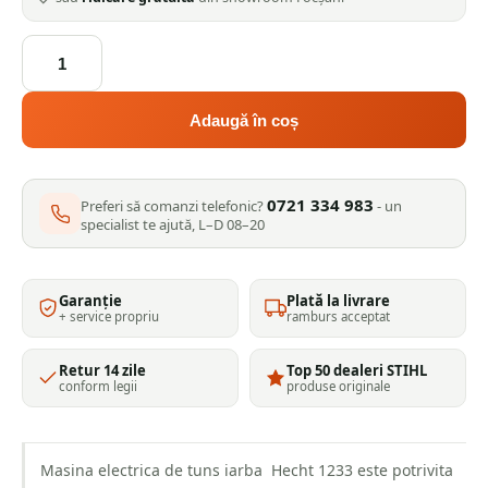
Cantitate
Masina
electrica
de
Adaugă în coș
tuns
iarba
HECHT
0721 334 983
1233,
Preferi să comanzi telefonic?
- un
specialist te ajută, L–D 08–20
320
mm,
1200
W
Garanție
Plată la livrare
+ service propriu
ramburs acceptat
Retur 14 zile
Top 50 dealeri STIHL
conform legii
produse originale
Masina electrica de tuns iarba Hecht 1233 este potrivita