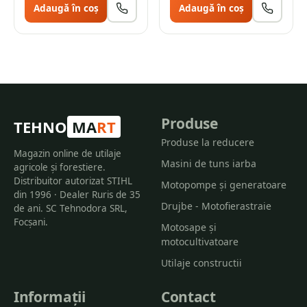
Adaugă în coș
Adaugă în coș
Produse
TEHNO
MA
RT
Produse la reducere
Magazin online de utilaje
Masini de tuns iarba
agricole și forestiere.
Distribuitor autorizat STIHL
Motopompe și generatoare
din 1996 · Dealer Ruris de 35
Drujbe - Motofierastraie
de ani. SC Tehnodora SRL,
Focșani.
Motosape și
motocultivatoare
Utilaje constructii
Informații
Contact