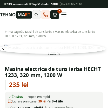
93% recomandă
Top 50 dealeri STIHL
L–D 08:00–20:00
0
TEHNO
MA
RT
Prima pagină
/
Masini de tuns iarba
/ Masina electrica de tuns iarba
HECHT 1233, 320 mm, 1200 W
Masina electrica de tuns iarba HECHT
1233, 320 mm, 1200 W
235
lei
În stoc
— expediem rapid
Livrare prin curier
30
lei
· în
3–4 zile
sau
ridicare gratuită
din showroom Focșani