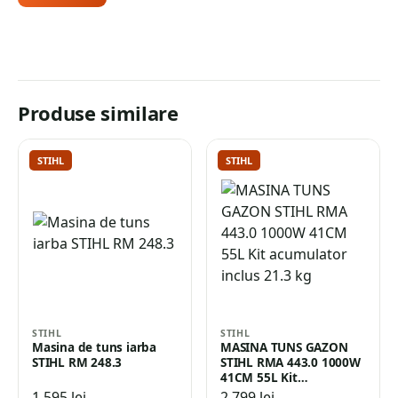
Produse similare
STIHL
STIHL
STIHL
STIHL
Masina de tuns iarba
MASINA TUNS GAZON
STIHL RM 248.3
STIHL RMA 443.0 1000W
41CM 55L Kit
acumulator inclus…
1.595
lei
2.799
lei