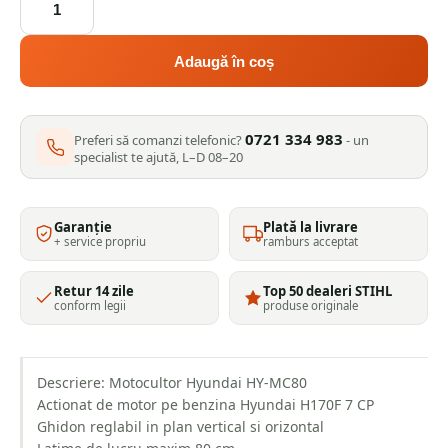
Motocultor
Hyundai
HY-
Adaugă în coș
MC80
0721 334 983
Preferi să comanzi telefonic?
- un
specialist te ajută, L–D 08–20
Garanție
Plată la livrare
+ service propriu
ramburs acceptat
Retur 14 zile
Top 50 dealeri STIHL
conform legii
produse originale
Descriere: Motocultor Hyundai HY-MC80
Actionat de motor pe benzina Hyundai H170F 7 CP
Ghidon reglabil in plan vertical si orizontal