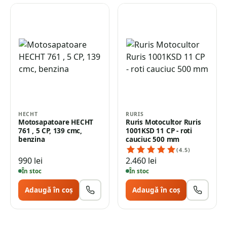
HECHT
RURIS
Motosapatoare HECHT
Ruris Motocultor Ruris
761 , 5 CP, 139 cmc,
1001KSD 11 CP - roti
benzina
cauciuc 500 mm
(4.5)
990
lei
2.460
lei
În stoc
În stoc
Adaugă în coș
Adaugă în coș