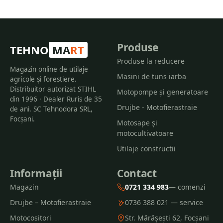
Produse
TEHNO
MA
RT
Produse la reducere
Magazin online de utilaje
Masini de tuns iarba
agricole și forestiere.
Distribuitor autorizat STIHL
Motopompe și generatoare
din 1996 · Dealer Ruris de 35
Drujbe - Motofierastraie
de ani. SC Tehnodora SRL,
Focșani.
Motosape și
motocultivatoare
Utilaje constructii
Informații
Contact
Magazin
0721 334 983
— comenzi
Drujbe – Motofierastraie
0736 388 021 — service
Motocositori
Str. Mărășești 62, Focșani