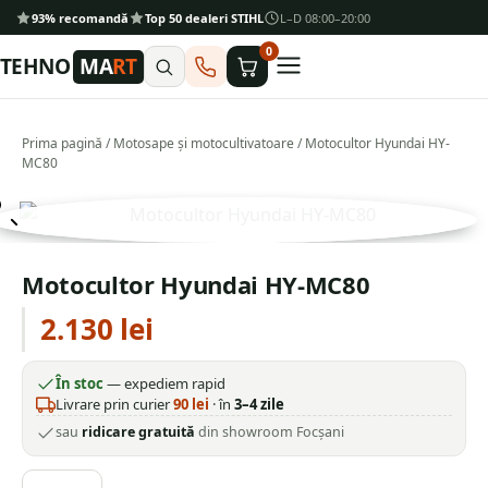
93% recomandă
Top 50 dealeri STIHL
L–D 08:00–20:00
0
TEHNO
MA
RT
Prima pagină
/
Motosape și motocultivatoare
/ Motocultor Hyundai HY-
MC80
Motocultor Hyundai HY-MC80
2.130
lei
În stoc
— expediem rapid
Livrare prin curier
90
lei
· în
3–4 zile
sau
ridicare gratuită
din showroom Focșani
Cantitate