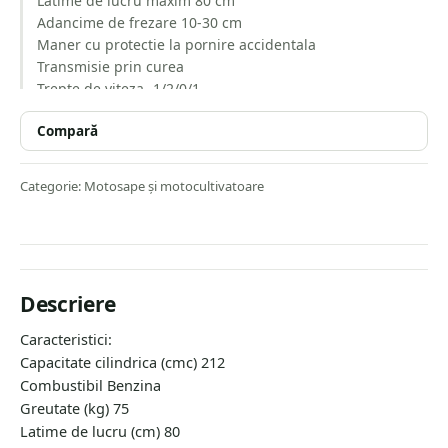
Latime de lucru maxim 80 cm
Adancime de frezare 10-30 cm
Maner cu protectie la pornire accidentala
Transmisie prin curea
Trepte de viteza -1/2/0/1
Cantitate ulei necesara in baia de ulei a motorului – 0,6
Compară
litri
Cantitate ulei necesara in cutia de viteze (se poate folosi
ulei de transmisie sau de motor) – 1,4-1,5 litri
Categorie:
Motosape și motocultivatoare
Set de livrare: Motocultor Hyundai HY-MC80
freza de pamant
roti cauciuc
Accesorii suplimentare (se pot achizitiona separat):
plug;
Descriere
rarita reglabila;
roti metalice;
Caracteristici:
cultivator;
Capacitate cilindrica (cmc) 212
dispozitiv de scos cartofi;
Combustibil Benzina
Greutate (kg) 75
Latime de lucru (cm) 80