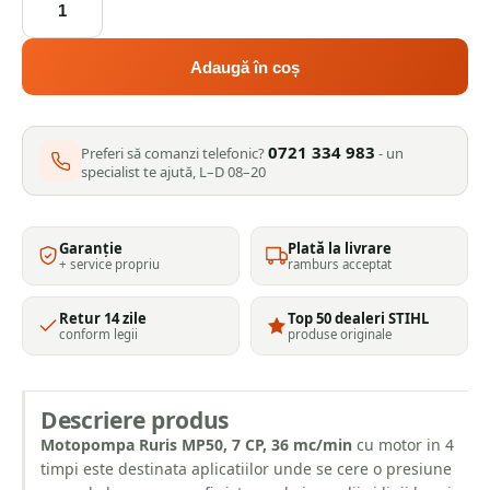
Motopompa
Ruris
MP50,
Adaugă în coș
7
CP
0721 334 983
Preferi să comanzi telefonic?
- un
specialist te ajută, L–D 08–20
Garanție
Plată la livrare
+ service propriu
ramburs acceptat
Retur 14 zile
Top 50 dealeri STIHL
conform legii
produse originale
Descriere produs
Motopompa Ruris MP50, 7 CP, 36 mc/min
cu motor in 4
timpi este destinata aplicatiilor unde se cere o presiune