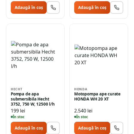
Adaugă în coș
Adaugă în coș
HECHT
HONDA
Pompa de apa
Motopompa ape curate
submersibila Hecht
HONDA WH 20 XT
3752, 750 W, 12500 l/h
199
lei
2.540
lei
În stoc
În stoc
Adaugă în coș
Adaugă în coș