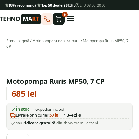
93% recomandă
Top 50 dealeri STIHL
L–D 08:00–20:00
0
TEHNO
MA
RT
Prima pagină
/
Motopompe și generatoare
/ Motopompa Ruris MP50, 7
CP
Motopompa Ruris MP50, 7 CP
685
lei
În stoc
— expediem rapid
Livrare prin curier
50
lei
· în
3–4 zile
sau
ridicare gratuită
din showroom Focșani
Cantitate