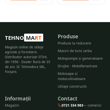
Produse
TEHNO
MA
RT
Produse la reducere
Magazin online de utilaje
Masini de tuns iarba
agricole și forestiere.
Distribuitor autorizat STIHL
Motopompe și generatoare
din 1996 · Dealer Ruris de 35
Drujbe - Motofierastraie
de ani. SC Tehnodora SRL,
Focșani.
Motosape și
motocultivatoare
Utilaje constructii
Informații
Contact
Magazin
0721 334 983
— comenzi