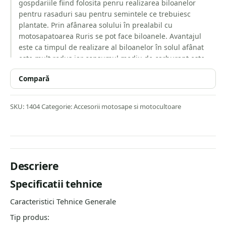
gospdariile fiind folosita penru realizarea biloanelor
pentru rasaduri sau pentru semintele ce trebuiesc
plantate. Prin afânarea solului în prealabil cu
motosapatoarea Ruris se pot face biloanele. Avantajul
este ca timpul de realizare al biloanelor în solul afânat
este mult redus iar consumul mediu de carburant este
sub 7 litri/hectar. Montajul Raritei se face simplu prin
Compară
fixarea acesteia pe suportul piciorului de la
motosapatoarea Ruris iar adâncimea este reglabila în
functie de solul si tipul de cultura ales pentru
SKU:
1404
Categorie:
Accesorii motosape si motocultoare
însamântare. Pentru Motosapatoarele Ruris care se
echipeaza cu Rarita pe axul transmisiei pentru tractare si
deplasare se monteaza rotile de cauciuc sau rotile
metalice daca pamântul are componenta de argila. Rarita
mai poarta denumirea si de Plug pentru bilonat. Rarita se
Descriere
utilizeaza pe toata gama de motosape DAC si
motosapatoare Ruris. Timpul mediu redus de exploatare
Specificatii tehnice
este diminuat de la 5-6 ore/ hectar la 1-2 ore pentru
Caracteristici Tehnice Generale
formarea biloanelor si totodata consumul de carburant
este semnificativ diminuat
Tip produs: