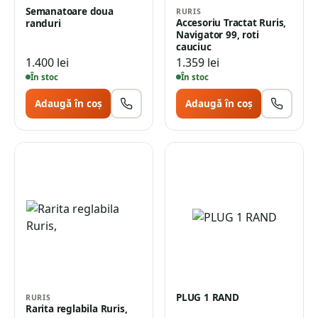
Semanatoare doua
RURIS
Accesoriu Tractat Ruris,
randuri
Navigator 99, roti
cauciuc
1.400
lei
1.359
lei
În stoc
În stoc
Adaugă în coș
Adaugă în coș
PLUG 1 RAND
RURIS
Rarita reglabila Ruris,