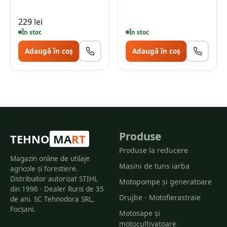
229
lei
În stoc
În stoc
Adaugă în coș
Adaugă în coș
Produse
TEHNO
MA
RT
Produse la reducere
Magazin online de utilaje
Masini de tuns iarba
agricole și forestiere.
Distribuitor autorizat STIHL
Motopompe și generatoare
din 1996 · Dealer Ruris de 35
Drujbe - Motofierastraie
de ani. SC Tehnodora SRL,
Focșani.
Motosape și
motocultivatoare