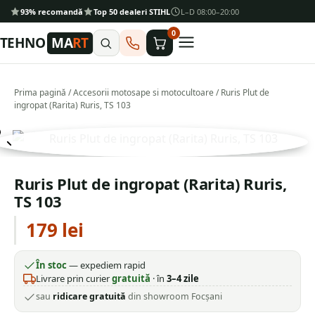
93% recomandă
Top 50 dealeri STIHL
L–D 08:00–20:00
0
TEHNO
MA
RT
Prima pagină
/
Accesorii motosape si motocultoare
/ Ruris Plut de
ingropat (Rarita) Ruris, TS 103
Ruris Plut de ingropat (Rarita) Ruris,
TS 103
179
lei
În stoc
— expediem rapid
Livrare prin curier
gratuită
· în
3–4 zile
sau
ridicare gratuită
din showroom Focșani