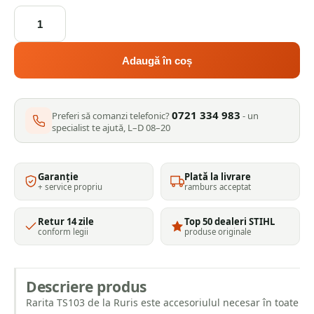
Cantitate
Ruris
Plut
de
Adaugă în coș
ingropat
(Rarita)
Ruris,
0721 334 983
TS
Preferi să comanzi telefonic?
- un
specialist te ajută, L–D 08–20
103
Garanție
Plată la livrare
+ service propriu
ramburs acceptat
Retur 14 zile
Top 50 dealeri STIHL
conform legii
produse originale
Descriere produs
Rarita TS103 de la Ruris este accesoriulul necesar în toate