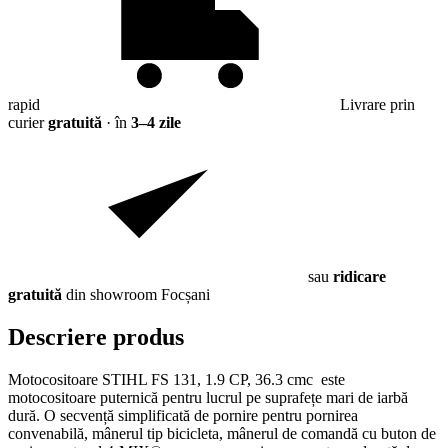
rapid
Livrare prin
curier
gratuită
· în
3–4 zile
sau
ridicare
gratuită
din showroom Focșani
Descriere produs
Motocositoare STIHL FS 131, 1.9 CP, 36.3 cmc este
motocositoare puternică pentru lucrul pe suprafețe mari de iarbă
dură. O secvență simplificată de pornire pentru pornirea
convenabilă, mânerul tip bicicleta, mânerul de comandă cu buton de