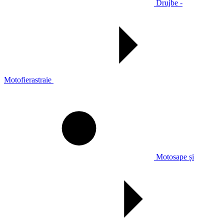
Drujbe -
Motofierastraie
Motosape și