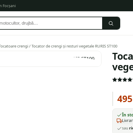
om Focșani
Tocatoare crengi
/ Tocator de crengi și resturi vegetale RURIS ST100
Toca
vege
Evaluat la
5.00
din 
495
pe baza
unei
singure
evaluări
În st
Livra
sau
ri