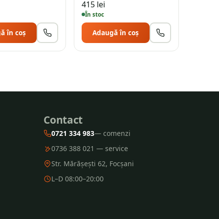
415
lei
În stoc
ă în coș
Adaugă în coș
Contact
0721 334 983
— comenzi
0736 388 021 — service
Str. Mărășești 62, Focșani
L–D 08:00–20:00