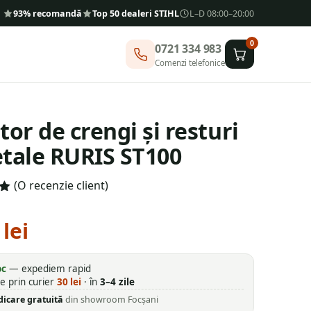
93% recomandă
Top 50 dealeri STIHL
L–D 08:00–20:00
0
0721 334 983
Comenzi telefonice
tor de crengi și resturi
tale RURIS ST100
(O recenzie client)
5
lei
oc
— expediem rapid
re prin curier
30
lei
· în
3–4 zile
dicare gratuită
din showroom Focșani