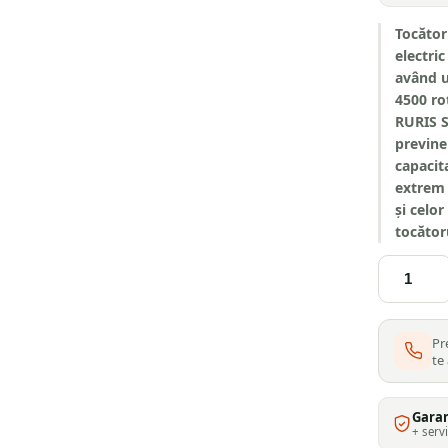
Tocător
electri
având u
4500 ro
RURIS S
previne
capacit
extrem 
și celo
tocător
și lipsa
Cantitate
resturi
Tocator
pentru 
de
crengi
Pr
și
te
resturi
vegetale
RURIS
Gara
ST100
+ serv