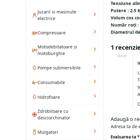
Tensiune ali
Putere : 2.5
Jucarii si masinute
Volum cos co
electrice
Număr roți :
Diametrul d
Compresoare
1 recenzi
Motodebitatoare și
motoburghie
V
Pompe submersibile
U
T
Consumabile
t
A
Hidrofoare
C
Zdrobitoare cu
desciorchinator
Adaugă o re
Adresa ta de e
Mulgatori
Evaluarea ta
*