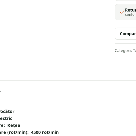
Retur
confor
Compar
Categorii:
T
e
Tocător
ectric
re: Rețea
ere (rot/min): 4500 rot/min