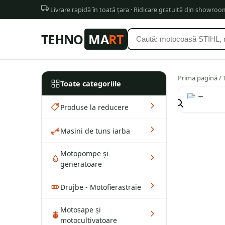
Livrare rapidă în toată țara · Ridicare gratuită din showro
TEHNO
MA
RT
Prima pagină
/
Toate categoriile
Produse la reducere
Masini de tuns iarba
Motopompe și
generatoare
Drujbe - Motofierastraie
Motosape și
motocultivatoare