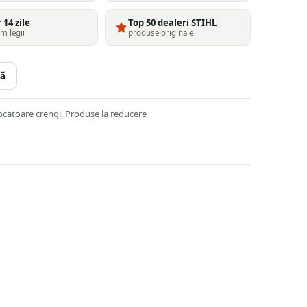
 14 zile
Top 50 dealeri STIHL
m legii
produse originale
ă
ocatoare crengi
,
Produse la reducere