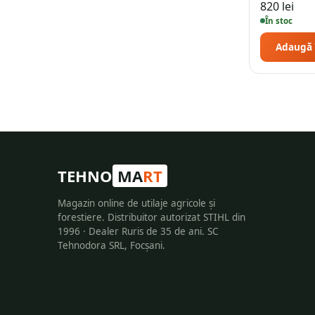
820
lei
În stoc
Adaugă 
TEHNO
MA
RT
Magazin online de utilaje agricole și
forestiere. Distribuitor autorizat STIHL din
1996 · Dealer Ruris de 35 de ani. SC
Tehnodora SRL, Focșani.