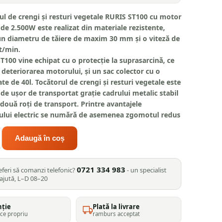
ul de crengi și resturi vegetale RURIS ST100
cu motor
c de 2.500W este realizat din materiale rezistente,
n diametru de tăiere de maxim 30 mm și o viteză de
t/min.
T100 vine echipat cu o protecție la suprasarcină, ce
 deteriorarea motorului, și un sac colector cu o
ate de 40l. Tocătorul de crengi și resturi vegetale este
de ușor de transportat grație cadrului metalic stabil
r două roți de transport. Printre avantajele
ului electric se numără de asemenea zgomotul redus
 emisiilor. După utilizarea RURIS ST100, puteți folosi
le vegetale din gradină sub formă de îngrășământ
Adaugă în coș
plante.
0721 334 983
eferi să comanzi telefonic?
- un specialist
 ajută, L–D 08–20
nție
Plată la livrare
ice propriu
ramburs acceptat