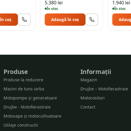
5.380
lei
1.940
lei
În stoc
În stoc
în coș
Adaugă în coș
Adaug
Produse
Informații
Produse la reducere
Magazin
Masini de tuns iarba
Drujbe – Motofierastraie
Motopompe și generatoare
Motocositori
Drujbe - Motofierastraie
Contact
Motosape și motocultivatoare
Utilaje constructii