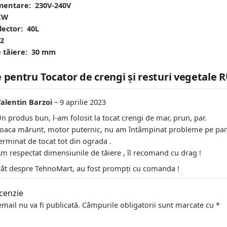
mentare: 230V-240V
 KW
lector: 40L
 2
e tăiere: 30 mm
e pentru
Tocator de crengi și resturi vegetale 
alentin Barzoi
–
9 aprilie 2023
n produs bun, l-am folosit la tocat crengi de mar, prun, par.
oaca mărunt, motor puternic, nu am întâmpinat probleme pe parcur
erminat de tocat tot din ograda .
m respectat dimensiunile de tăiere , îl recomand cu drag !
ât despre TehnoMart, au fost prompți cu comanda !
cenzie
mail nu va fi publicată.
Câmpurile obligatorii sunt marcate cu
*