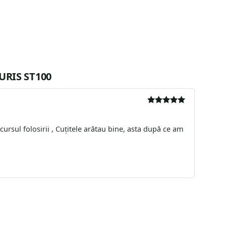
RURIS ST100
Evaluat la
5
din 5
sul folosirii , Cuțitele arătau bine, asta după ce am