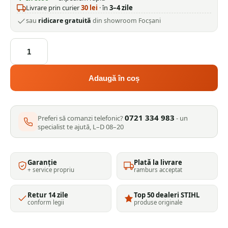
Livrare prin curier
30
lei
· în
3–4 zile
sau
ridicare gratuită
din showroom Focșani
Cantitate
Tun
de
caldura
Adaugă în coș
pe
motorina
INTENSIV
0721 334 983
PRO
Preferi să comanzi telefonic?
- un
specialist te ajută, L–D 08–20
2kW
Diesel
Plus
ardere
Garanție
Plată la livrare
+ service propriu
ramburs acceptat
directa
debit
aer
Retur 14 zile
Top 50 dealeri STIHL
550
conform legii
produse originale
mc/h