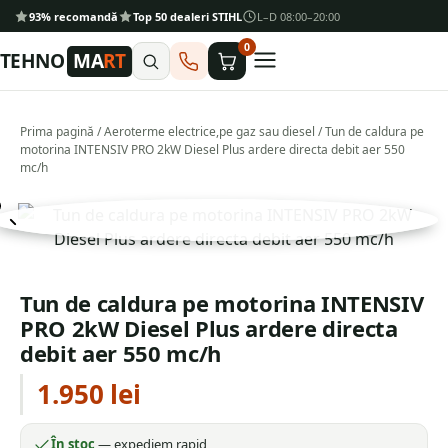
93% recomandă
Top 50 dealeri STIHL
L–D 08:00–20:00
0
TEHNO
MA
RT
Prima pagină
/
Aeroterme electrice,pe gaz sau diesel
/ Tun de caldura pe
motorina INTENSIV PRO 2kW Diesel Plus ardere directa debit aer 550
mc/h
Tun de caldura pe motorina INTENSIV
PRO 2kW Diesel Plus ardere directa
debit aer 550 mc/h
1.950
lei
În stoc
— expediem rapid