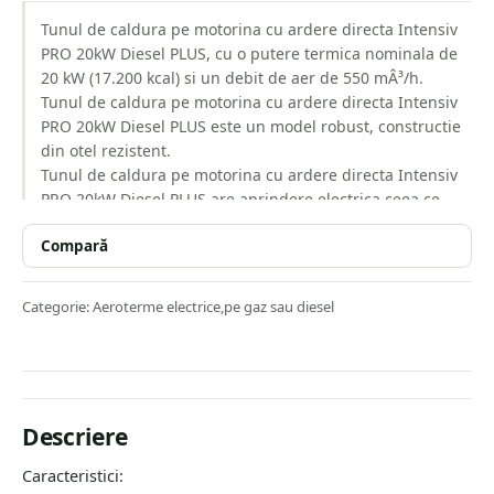
Tunul de caldura pe motorina cu ardere directa Intensiv
PRO 20kW Diesel PLUS, cu o putere termica nominala de
20 kW (17.200 kcal) si un debit de aer de 550 mÂ³/h.
Tunul de caldura pe motorina cu ardere directa Intensiv
PRO 20kW Diesel PLUS este un model robust, constructie
din otel rezistent.
Tunul de caldura pe motorina cu ardere directa Intensiv
PRO 20kW Diesel PLUS are aprindere electrica ceea ce
inseamna ca avem nevoie si de o sursa de curent (220-
Compară
240V / 50Hz).
Tunul de caldura pe motorina cu ardere directa Intensiv
PRO 20kW Diesel PLUS, are camera de ardere din otel
Categorie:
Aeroterme electrice,pe gaz sau diesel
inoxidabil cu racire prin ventilator.
Tunul de caldura pe motorina cu ardere directa Intensiv
PRO 20kW Diesel PLUS este dotat cu un ventilator cu
turatie mare pentru o circulatie maxima a caldurii.
Tunul de caldura pe motorina cu ardere directa Intensiv
Descriere
PRO 20kW Diesel PLUS, are protectie la intrerupere,
reconectarea nu va functiona automat.
Caracteristici:
Tunul de caldura pe motorina cu ardere directa Intensiv