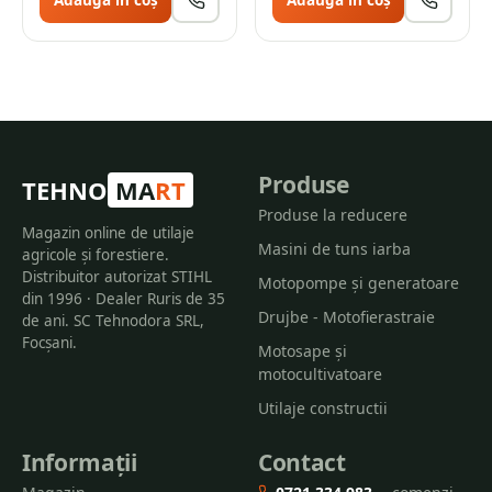
Adaugă în coș
Adaugă în coș
Produse
TEHNO
MA
RT
Produse la reducere
Magazin online de utilaje
Masini de tuns iarba
agricole și forestiere.
Distribuitor autorizat STIHL
Motopompe și generatoare
din 1996 · Dealer Ruris de 35
Drujbe - Motofierastraie
de ani. SC Tehnodora SRL,
Focșani.
Motosape și
motocultivatoare
Utilaje constructii
Informații
Contact