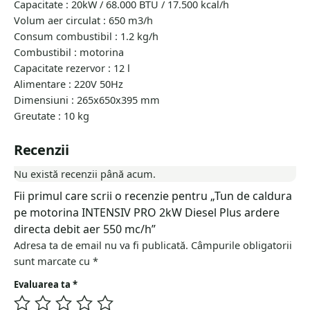
Capacitate : 20kW / 68.000 BTU / 17.500 kcal/h
PRO 20kW Diesel PLUS, are un motor imbunatatit pentru a
Volum aer circulat : 650 m3/h
asigura o durata lunga de viata.
Consum combustibil : 1.2 kg/h
Tunul de caldura pe motorina cu ardere directa Intensiv
Combustibil : motorina
PRO 20kW Diesel PLUS, are termostat reglabil incorporat.
Capacitate rezervor : 12 l
Tunul de caldura pe motorina cu ardere directa Intensiv
Alimentare : 220V 50Hz
PRO 20kW Diesel PLUS, are afisaj digital incorporat pentru
Dimensiuni : 265x650x395 mm
temperatura camerei si temperatura reglabila.
Greutate : 10 kg
Tunul de caldura pe motorina cu ardere directa Intensiv
PRO 20kW Diesel PLUS, nu este indicat pentru spatii de
Recenzii
depozitare cu materiale usor inflamabile.
Tunul de caldura pe motorina cu ardere directa Intensiv
Nu există recenzii până acum.
PRO 20kW Diesel PLUS, nu este conceput ca sursa
Fii primul care scrii o recenzie pentru „Tun de caldura
principala de incalzire.
Tunul de caldura pe motorina cu ardere directa Intensiv
pe motorina INTENSIV PRO 2kW Diesel Plus ardere
PRO 20kW Diesel PLUS se livreaza cu termostat extern cu
directa debit aer 550 mc/h”
cablu de 15m.
Adresa ta de email nu va fi publicată.
Câmpurile obligatorii
sunt marcate cu
*
Evaluarea ta
*